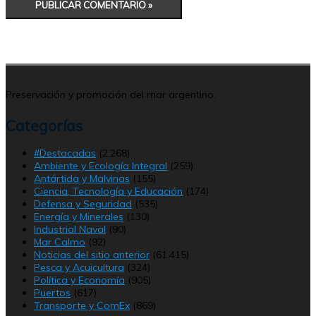
Preservación y promoción del mar argentino.
Categorías
#Destacadas
(2.268)
Ambiente y Ecología Integral
(259)
Antártida y Malvinas
(155)
Ciencia, Tecnología y Educación
(174)
Defensa y Seguridad
(535)
Energía y Minerales
(130)
Industrial Naval
(90)
Mar Calmo
(92)
Noticias del sitio anterior
(61.415)
Pesca y Acuicultura
(324)
Política y Economía
(905)
Puertos
(617)
Transporte y ComEx
(869)