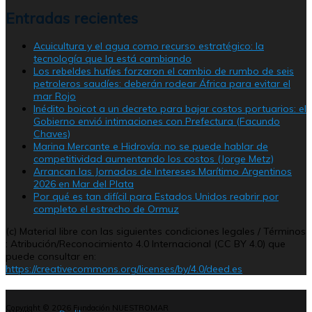
Entradas recientes
Acuicultura y el agua como recurso estratégico: la
tecnología que la está cambiando
Los rebeldes hutíes forzaron el cambio de rumbo de seis
petroleros saudíes: deberán rodear África para evitar el
mar Rojo
Inédito boicot a un decreto para bajar costos portuarios: el
Gobierno envió intimaciones con Prefectura (Facundo
Chaves)
Marina Mercante e Hidrovía: no se puede hablar de
competitividad aumentando los costos (Jorge Metz)
Arrancan las Jornadas de Intereses Marítimo Argentinos
2026 en Mar del Plata
Por qué es tan difícil para Estados Unidos reabrir por
completo el estrecho de Ormuz
(c) Material libre con las siguientes condiciones legales / Términos
: Atribución/Reconocimiento 4.0 Internacional (CC BY 4.0) que
puede consultar en:
https://creativecommons.org/licenses/by/4.0/deed.es
Copyright © 2026
Fundación NUESTROMAR