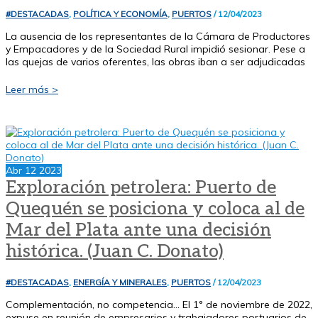
#DESTACADAS
,
POLÍTICA Y ECONOMÍA
,
PUERTOS
/
12/04/2023
La ausencia de los representantes de la Cámara de Productores
y Empacadores y de la Sociedad Rural impidió sesionar. Pese a
las quejas de varios oferentes, las obras iban a ser adjudicadas
En
Leer más >
medio
de
sospechas,
el
consorcio
portuario
Abr
12
2023
de
Exploración petrolera: Puerto de
San
Pedro
Quequén se posiciona y coloca al de
no
Mar del Plata ante una decisión
pudo
adjudicar
histórica. (Juan C. Donato)
el
dragado
del
#DESTACADAS
,
ENERGÍA Y MINERALES
,
PUERTOS
/
12/04/2023
canal
Complementación, no competencia… El 1° de noviembre de 2022,
de
expuse en reunión de empresarios y trabajadores portuarios de