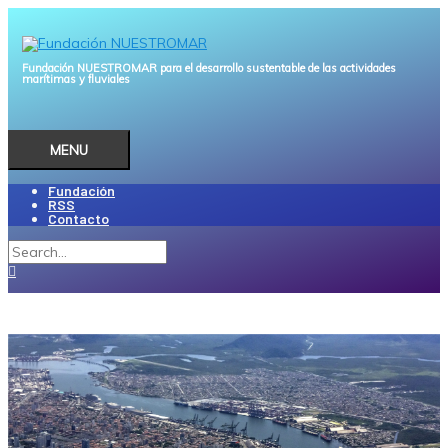
Ir
al
contenido
Fundación NUESTROMAR para el desarrollo sustentable de las actividades
marítimas y fluviales
MENU
MENU
Fundación
RSS
Contacto
Buscar
por:
Buscar