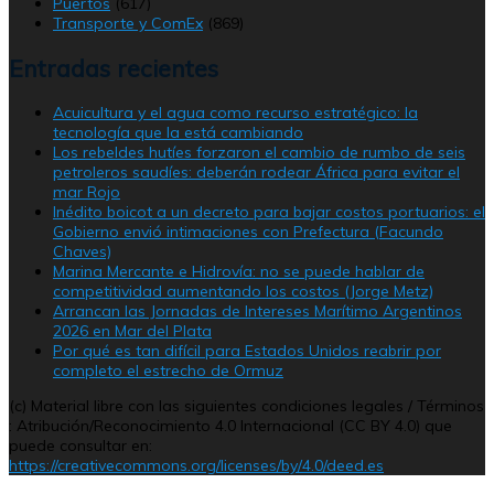
Puertos
(617)
Transporte y ComEx
(869)
Entradas recientes
Acuicultura y el agua como recurso estratégico: la
tecnología que la está cambiando
Los rebeldes hutíes forzaron el cambio de rumbo de seis
petroleros saudíes: deberán rodear África para evitar el
mar Rojo
Inédito boicot a un decreto para bajar costos portuarios: el
Gobierno envió intimaciones con Prefectura (Facundo
Chaves)
Marina Mercante e Hidrovía: no se puede hablar de
competitividad aumentando los costos (Jorge Metz)
Arrancan las Jornadas de Intereses Marítimo Argentinos
2026 en Mar del Plata
Por qué es tan difícil para Estados Unidos reabrir por
completo el estrecho de Ormuz
(c) Material libre con las siguientes condiciones legales / Términos
: Atribución/Reconocimiento 4.0 Internacional (CC BY 4.0) que
puede consultar en:
https://creativecommons.org/licenses/by/4.0/deed.es